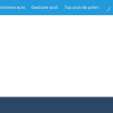
stionare auto
Gestiune școli
Top școli de șoferi