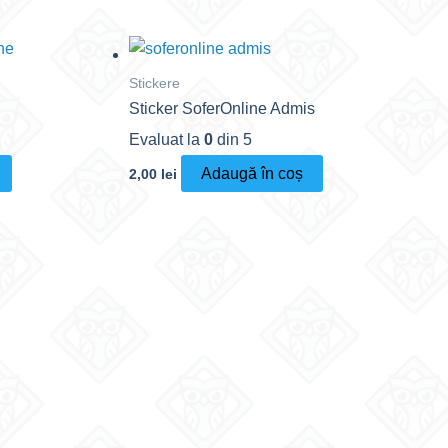
Stickere
Sticker SoferOnline Admis
Evaluat la
0
din 5
Adaugă în coș
2,00
lei