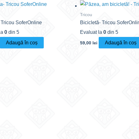
Tricou
 Tricou SoferOnline
Bicicletă- Tricou SoferOnli
la
0
din 5
Evaluat la
0
din 5
Adaugă în coș
Adaugă în coș
59,00
lei