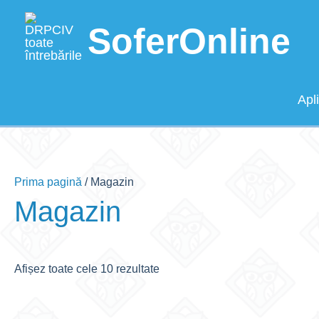
Skip
to
SoferOnline
content
Apl
Prima pagină
/ Magazin
Magazin
Afișez toate cele 10 rezultate