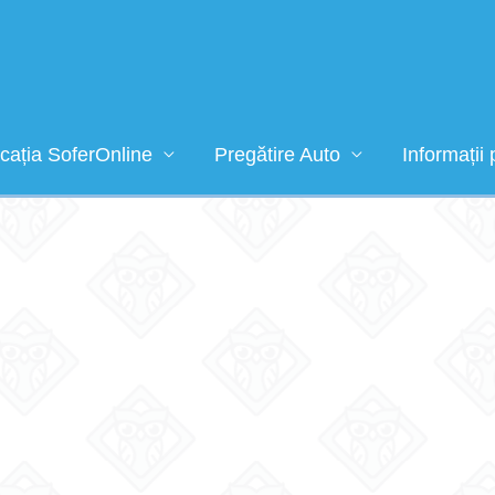
icația SoferOnline
Pregătire Auto
Informații 