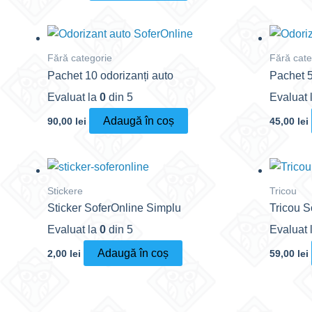
Fără categorie
Fără cate
Pachet 10 odorizanți auto
Pachet 5
Evaluat la
0
din 5
Evaluat 
Adaugă în coș
90,00
lei
45,00
lei
Stickere
Tricou
Sticker SoferOnline Simplu
Tricou S
Evaluat la
0
din 5
Evaluat 
Adaugă în coș
2,00
lei
59,00
lei