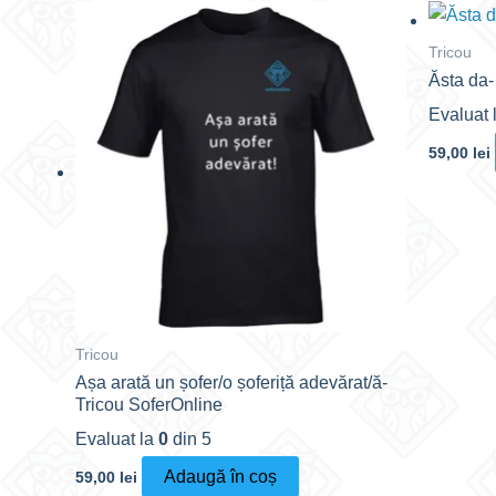
Tricou
Ăsta da-
Evaluat 
59,00
lei
Tricou
Așa arată un șofer/o șoferiță adevărat/ă-
Tricou SoferOnline
Evaluat la
0
din 5
Adaugă în coș
59,00
lei