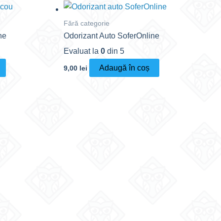
Fără categorie
ne
Odorizant Auto SoferOnline
Evaluat la
0
din 5
Adaugă în coș
9,00
lei