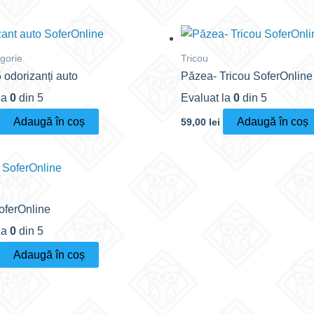
gorie
Tricou
 odorizanți auto
Păzea- Tricou SoferOnline
la
0
din 5
Evaluat la
0
din 5
Adaugă în coș
Adaugă în coș
59,00
lei
oferOnline
la
0
din 5
Adaugă în coș