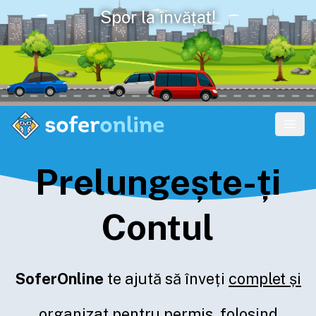
Spor la învățat!
Prelungește-ți
Contul
SoferOnline
te ajută să înveți
complet și
organizat
pentru permis, folosind