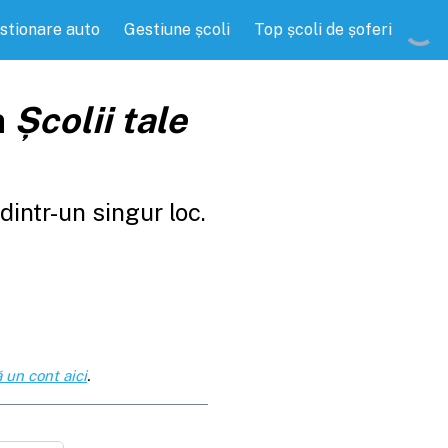
stionare auto
Gestiune școli
Top școli de șoferi
a
Școlii tale
intr-un singur loc.
 un cont aici
.