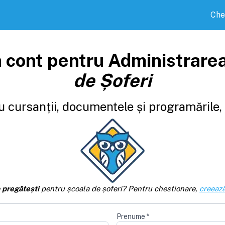
Che
 cont pentru Administrare
de Șoferi
 cursanții, documentele și programările, d
e
pregătești
pentru școala de șoferi? Pentru chestionare,
creează
Prenume
*