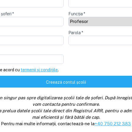
 șoferi
*
Funcția
*
Parola
*
e acord cu
termenii și condițiile
.
Creează contul școlii
n singur pas spre digitalizarea școlii tale de șoferi. După înregist
vom contacta pentru confirmare.
a prelua datele școlii tale direct din Registrul ARR, pentru o adm
mai eficientă și fără bătăi de cap.
Pentru mai multe informații, contactează-ne la
+40 750 212 383