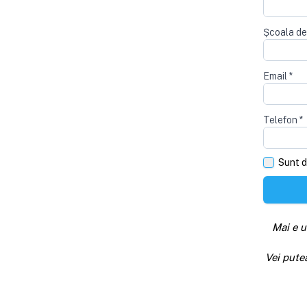
Școala de
Email
*
Telefon
*
Sunt d
Mai e u
Vei pute