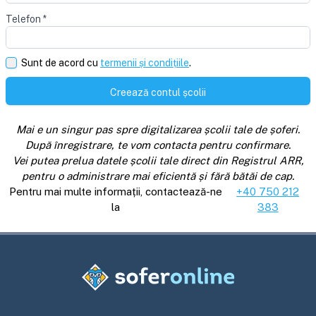
Telefon
*
Sunt de acord cu
termenii și condițiile
.
Creează contul școlii
Mai e un singur pas spre digitalizarea școlii tale de șoferi.
După înregistrare, te vom contacta pentru confirmare.
Vei putea prelua datele școlii tale direct din Registrul ARR,
pentru o administrare mai eficientă și fără bătăi de cap.
Pentru mai multe informații, contactează-ne
+40 750 212
la
383