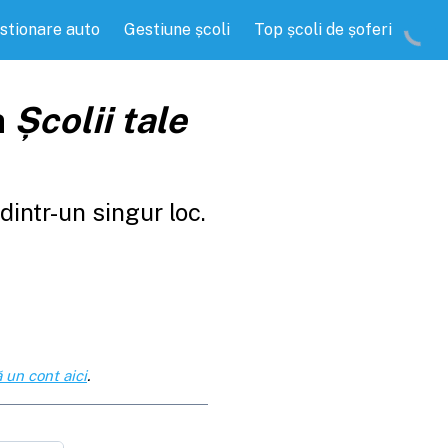
stionare auto
Gestiune școli
Top școli de șoferi
a
Școlii tale
intr-un singur loc.
 un cont aici
.