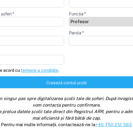
 șoferi
*
Funcția
*
Parola
*
e acord cu
termenii și condițiile
.
Creează contul școlii
n singur pas spre digitalizarea școlii tale de șoferi. După înregist
vom contacta pentru confirmare.
a prelua datele școlii tale direct din Registrul ARR, pentru o adm
mai eficientă și fără bătăi de cap.
Pentru mai multe informații, contactează-ne la
+40 750 212 383