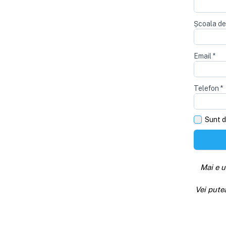
Școala de
Email
*
Telefon
*
Sunt d
Mai e u
Vei pute