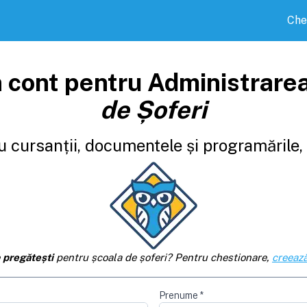
Che
 cont pentru Administrare
de Șoferi
 cursanții, documentele și programările, d
e
pregătești
pentru școala de șoferi? Pentru chestionare,
creează
Prenume
*