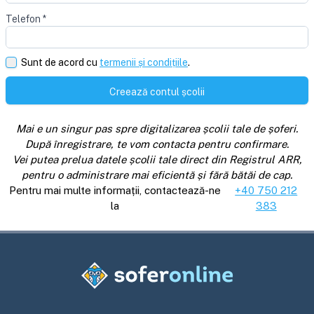
Telefon
*
Sunt de acord cu
termenii și condițiile
.
Creează contul școlii
Mai e un singur pas spre digitalizarea școlii tale de șoferi.
După înregistrare, te vom contacta pentru confirmare.
Vei putea prelua datele școlii tale direct din Registrul ARR,
pentru o administrare mai eficientă și fără bătăi de cap.
Pentru mai multe informații, contactează-ne
+40 750 212
la
383