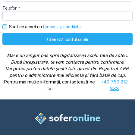
Telefon
*
Sunt de acord cu
termenii și condițiile
.
Creează contul școlii
Mai e un singur pas spre digitalizarea școlii tale de șoferi.
După înregistrare, te vom contacta pentru confirmare.
Vei putea prelua datele școlii tale direct din Registrul ARR,
pentru o administrare mai eficientă și fără bătăi de cap.
Pentru mai multe informații, contactează-ne
+40 750 212
la
383