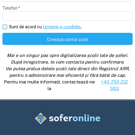
Telefon
*
Sunt de acord cu
termenii și condițiile
.
Creează contul școlii
Mai e un singur pas spre digitalizarea școlii tale de șoferi.
După înregistrare, te vom contacta pentru confirmare.
Vei putea prelua datele școlii tale direct din Registrul ARR,
pentru o administrare mai eficientă și fără bătăi de cap.
Pentru mai multe informații, contactează-ne
+40 750 212
la
383