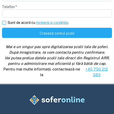
Telefon
*
Sunt de acord cu
termenii și condițiile
.
Creează contul școlii
Mai e un singur pas spre digitalizarea școlii tale de șoferi.
După înregistrare, te vom contacta pentru confirmare.
Vei putea prelua datele școlii tale direct din Registrul ARR,
pentru o administrare mai eficientă și fără bătăi de cap.
Pentru mai multe informații, contactează-ne
+40 750 212
la
383