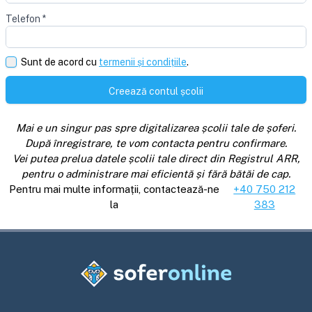
Telefon
*
Sunt de acord cu
termenii și condițiile
.
Creează contul școlii
Mai e un singur pas spre digitalizarea școlii tale de șoferi.
După înregistrare, te vom contacta pentru confirmare.
Vei putea prelua datele școlii tale direct din Registrul ARR,
pentru o administrare mai eficientă și fără bătăi de cap.
Pentru mai multe informații, contactează-ne
+40 750 212
la
383