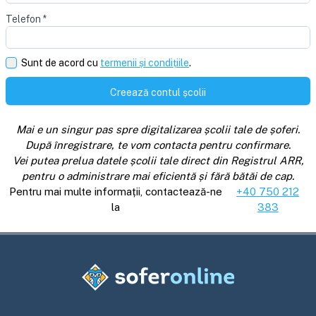
Telefon
*
Sunt de acord cu
termenii și condițiile
.
Creează contul școlii
Mai e un singur pas spre digitalizarea școlii tale de șoferi.
După înregistrare, te vom contacta pentru confirmare.
Vei putea prelua datele școlii tale direct din Registrul ARR,
pentru o administrare mai eficientă și fără bătăi de cap.
Pentru mai multe informații, contactează-ne
+40 750 212
la
383