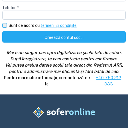
Telefon
*
Sunt de acord cu
termenii și condițiile
.
Creează contul școlii
Mai e un singur pas spre digitalizarea școlii tale de șoferi.
După înregistrare, te vom contacta pentru confirmare.
Vei putea prelua datele școlii tale direct din Registrul ARR,
pentru o administrare mai eficientă și fără bătăi de cap.
Pentru mai multe informații, contactează-ne
+40 750 212
la
383