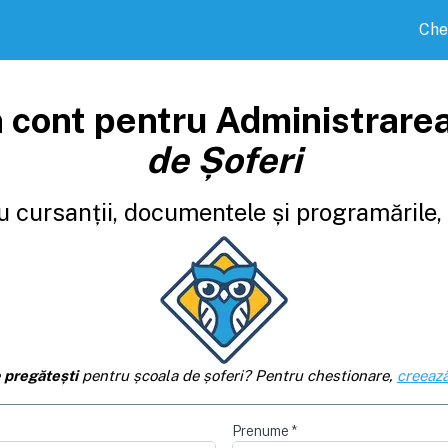
Che
 cont pentru Administrare
de Șoferi
 cursanții, documentele și programările, d
e
pregătești
pentru școala de șoferi? Pentru chestionare,
creează
Prenume
*