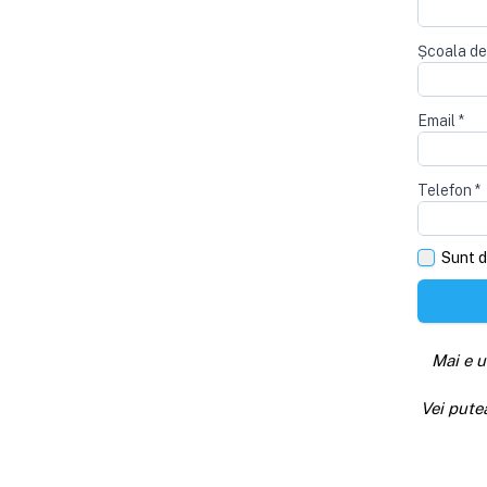
Școala de
Email
*
Telefon
*
Sunt d
Mai e u
Vei pute