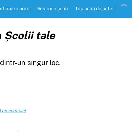
stionare auto
Gestiune școli
Top școli de șoferi
a
Școlii tale
intr-un singur loc.
 un cont aici
.