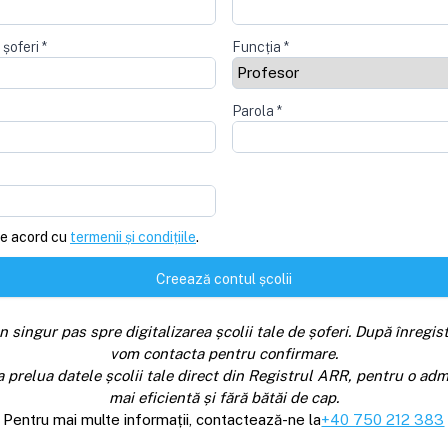
 șoferi
*
Funcția
*
Parola
*
e acord cu
termenii și condițiile
.
Creează contul școlii
n singur pas spre digitalizarea școlii tale de șoferi. După înregist
vom contacta pentru confirmare.
a prelua datele școlii tale direct din Registrul ARR, pentru o adm
mai eficientă și fără bătăi de cap.
Pentru mai multe informații, contactează-ne la
+40 750 212 383