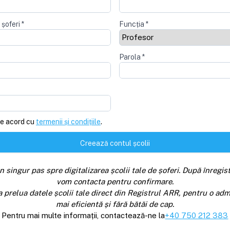
 șoferi
*
Funcția
*
Parola
*
e acord cu
termenii și condițiile
.
Creează contul școlii
n singur pas spre digitalizarea școlii tale de șoferi. După înregist
vom contacta pentru confirmare.
a prelua datele școlii tale direct din Registrul ARR, pentru o adm
mai eficientă și fără bătăi de cap.
Pentru mai multe informații, contactează-ne la
+40 750 212 383