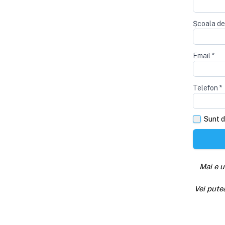
Școala de
Email
*
Telefon
*
Sunt d
Mai e u
Vei pute