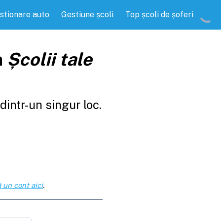
stionare auto
Gestiune școli
Top școli de șoferi
a
Școlii tale
intr-un singur loc.
 un cont aici
.