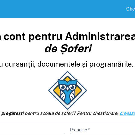
Che
 cont pentru Administrare
de Șoferi
 cursanții, documentele și programările, d
e
pregătești
pentru școala de șoferi? Pentru chestionare,
creează
Prenume
*