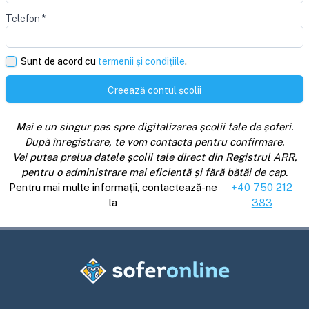
Telefon
*
Sunt de acord cu
termenii și condițiile
.
Creează contul școlii
Mai e un singur pas spre digitalizarea școlii tale de șoferi.
După înregistrare, te vom contacta pentru confirmare.
Vei putea prelua datele școlii tale direct din Registrul ARR,
pentru o administrare mai eficientă și fără bătăi de cap.
Pentru mai multe informații, contactează-ne
+40 750 212
la
383