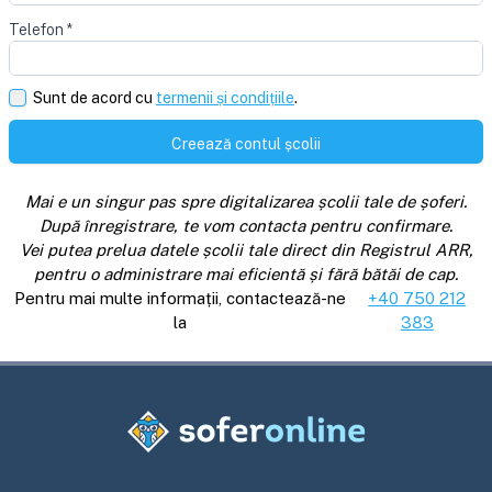
Telefon
*
Sunt de acord cu
termenii și condițiile
.
Creează contul școlii
Mai e un singur pas spre digitalizarea școlii tale de șoferi.
După înregistrare, te vom contacta pentru confirmare.
Vei putea prelua datele școlii tale direct din Registrul ARR,
pentru o administrare mai eficientă și fără bătăi de cap.
Pentru mai multe informații, contactează-ne
+40 750 212
la
383