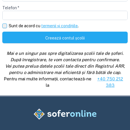
Telefon
*
Sunt de acord cu
termenii și condițiile
.
Creează contul școlii
Mai e un singur pas spre digitalizarea școlii tale de șoferi.
După înregistrare, te vom contacta pentru confirmare.
Vei putea prelua datele școlii tale direct din Registrul ARR,
pentru o administrare mai eficientă și fără bătăi de cap.
Pentru mai multe informații, contactează-ne
+40 750 212
la
383