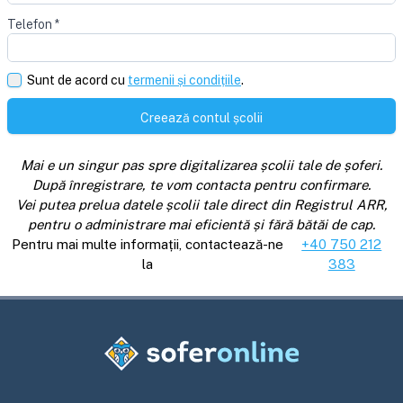
Telefon
*
Sunt de acord cu
termenii și condițiile
.
Creează contul școlii
Mai e un singur pas spre digitalizarea școlii tale de șoferi.
După înregistrare, te vom contacta pentru confirmare.
Vei putea prelua datele școlii tale direct din Registrul ARR,
pentru o administrare mai eficientă și fără bătăi de cap.
Pentru mai multe informații, contactează-ne
+40 750 212
la
383