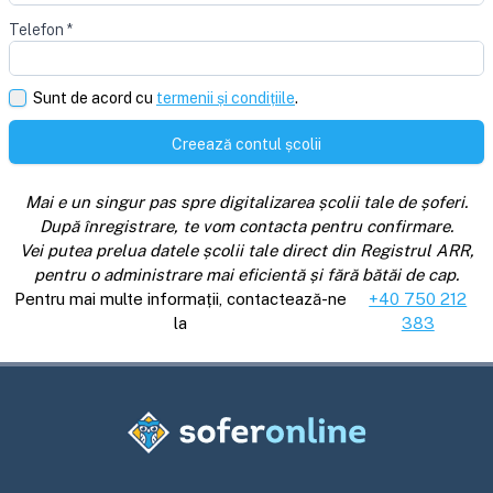
Telefon
*
Sunt de acord cu
termenii și condițiile
.
Creează contul școlii
Mai e un singur pas spre digitalizarea școlii tale de șoferi.
După înregistrare, te vom contacta pentru confirmare.
Vei putea prelua datele școlii tale direct din Registrul ARR,
pentru o administrare mai eficientă și fără bătăi de cap.
Pentru mai multe informații, contactează-ne
+40 750 212
la
383