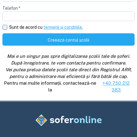
Telefon
*
Sunt de acord cu
termenii și condițiile
.
Creează contul școlii
Mai e un singur pas spre digitalizarea școlii tale de șoferi.
După înregistrare, te vom contacta pentru confirmare.
Vei putea prelua datele școlii tale direct din Registrul ARR,
pentru o administrare mai eficientă și fără bătăi de cap.
Pentru mai multe informații, contactează-ne
+40 750 212
la
383