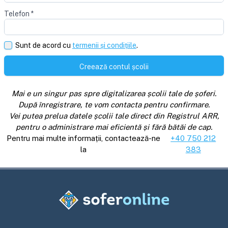
Telefon
*
Sunt de acord cu
termenii și condițiile
.
Creează contul școlii
Mai e un singur pas spre digitalizarea școlii tale de șoferi.
După înregistrare, te vom contacta pentru confirmare.
Vei putea prelua datele școlii tale direct din Registrul ARR,
pentru o administrare mai eficientă și fără bătăi de cap.
Pentru mai multe informații, contactează-ne
+40 750 212
la
383