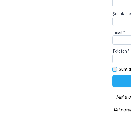
Școala de
Email
*
Telefon
*
Sunt d
Mai e u
Vei pute