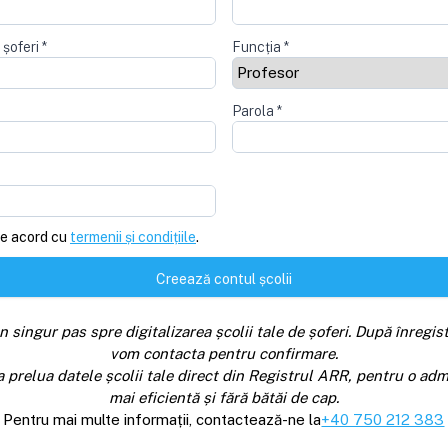
 șoferi
*
Funcția
*
Parola
*
e acord cu
termenii și condițiile
.
Creează contul școlii
n singur pas spre digitalizarea școlii tale de șoferi. După înregist
vom contacta pentru confirmare.
a prelua datele școlii tale direct din Registrul ARR, pentru o adm
mai eficientă și fără bătăi de cap.
Pentru mai multe informații, contactează-ne la
+40 750 212 383