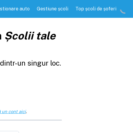
stionare auto
Gestiune școli
Top școli de șoferi
a
Școlii tale
intr-un singur loc.
 un cont aici
.