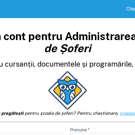
Che
 cont pentru Administrare
de Șoferi
 cursanții, documentele și programările, d
e
pregătești
pentru școala de șoferi? Pentru chestionare,
creează
Prenume
*