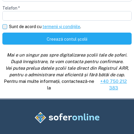
Telefon
*
Sunt de acord cu
termenii și condițiile
.
Creează contul școlii
Mai e un singur pas spre digitalizarea școlii tale de șoferi.
După înregistrare, te vom contacta pentru confirmare.
Vei putea prelua datele școlii tale direct din Registrul ARR,
pentru o administrare mai eficientă și fără bătăi de cap.
Pentru mai multe informații, contactează-ne
+40 750 212
la
383