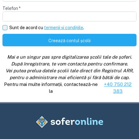
Telefon
*
Sunt de acord cu
termenii și condițiile
.
Creează contul școlii
Mai e un singur pas spre digitalizarea școlii tale de șoferi.
După înregistrare, te vom contacta pentru confirmare.
Vei putea prelua datele școlii tale direct din Registrul ARR,
pentru o administrare mai eficientă și fără bătăi de cap.
Pentru mai multe informații, contactează-ne
+40 750 212
la
383