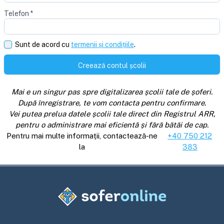
Telefon
*
Sunt de acord cu
termenii și condițiile
.
Creează contul școlii
Mai e un singur pas spre digitalizarea școlii tale de șoferi.
După înregistrare, te vom contacta pentru confirmare.
Vei putea prelua datele școlii tale direct din Registrul ARR,
pentru o administrare mai eficientă și fără bătăi de cap.
Pentru mai multe informații, contactează-ne
+40 750 212
la
383