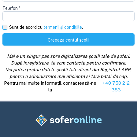
Telefon
*
Sunt de acord cu
termenii și condițiile
.
Creează contul școlii
Mai e un singur pas spre digitalizarea școlii tale de șoferi.
După înregistrare, te vom contacta pentru confirmare.
Vei putea prelua datele școlii tale direct din Registrul ARR,
pentru o administrare mai eficientă și fără bătăi de cap.
Pentru mai multe informații, contactează-ne
+40 750 212
la
383