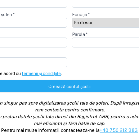
 șoferi
*
Funcția
*
Parola
*
e acord cu
termenii și condițiile
.
Creează contul școlii
n singur pas spre digitalizarea școlii tale de șoferi. După înregist
vom contacta pentru confirmare.
a prelua datele școlii tale direct din Registrul ARR, pentru o adm
mai eficientă și fără bătăi de cap.
Pentru mai multe informații, contactează-ne la
+40 750 212 383