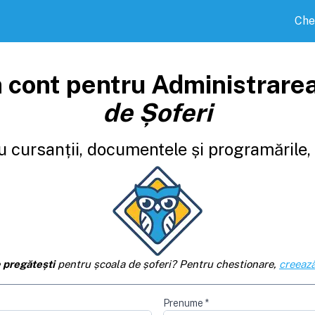
Che
 cont pentru Administrare
de Șoferi
 cursanții, documentele și programările, d
e
pregătești
pentru școala de șoferi? Pentru chestionare,
creează
Prenume
*