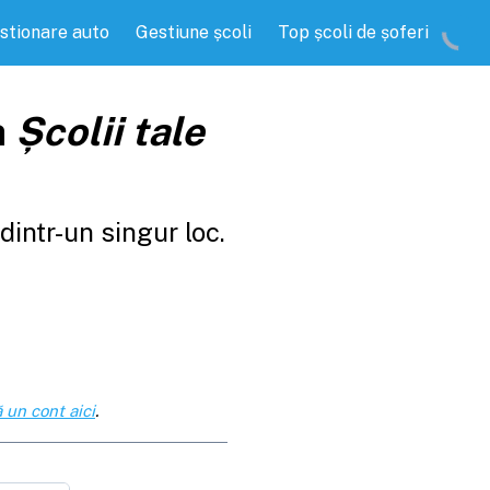
stionare auto
Gestiune școli
Top școli de șoferi
a
Școlii tale
intr-un singur loc.
 un cont aici
.