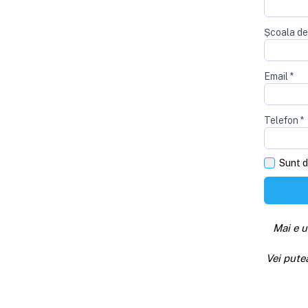
Școala de
Email
*
Telefon
*
Sunt d
Mai e u
Vei pute