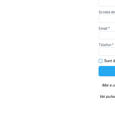
Școala de
Email
*
Telefon
*
Sunt d
Mai e u
Vei pute