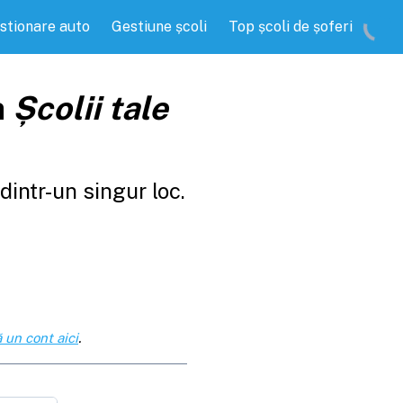
stionare auto
Gestiune școli
Top școli de șoferi
a
Școlii tale
intr-un singur loc.
 un cont aici
.