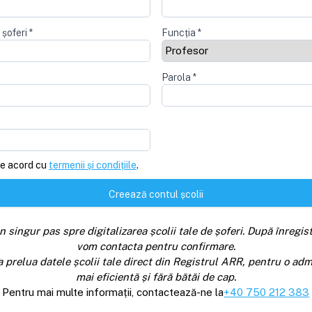
 șoferi
*
Funcția
*
Parola
*
e acord cu
termenii și condițiile
.
Creează contul școlii
n singur pas spre digitalizarea școlii tale de șoferi. După înregist
vom contacta pentru confirmare.
a prelua datele școlii tale direct din Registrul ARR, pentru o adm
mai eficientă și fără bătăi de cap.
Pentru mai multe informații, contactează-ne la
+40 750 212 383