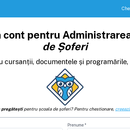
Che
 cont pentru Administrare
de Șoferi
 cursanții, documentele și programările, d
e
pregătești
pentru școala de șoferi? Pentru chestionare,
creează
Prenume
*