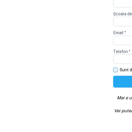
Școala de
Email
*
Telefon
*
Sunt d
Mai e u
Vei pute