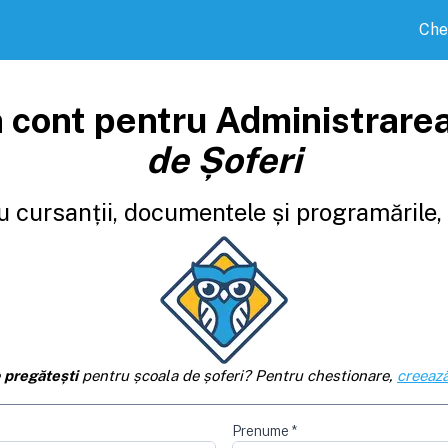
Che
 cont pentru Administrare
de Șoferi
 cursanții, documentele și programările, d
e
pregătești
pentru școala de șoferi? Pentru chestionare,
creează
Prenume
*