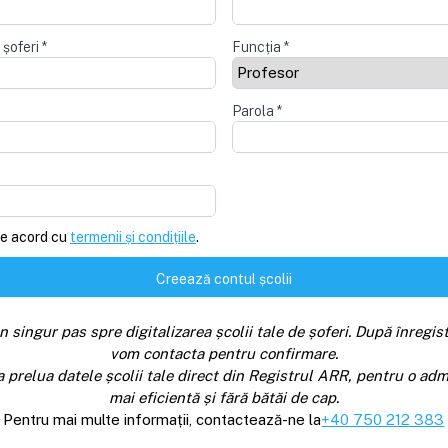
 șoferi
*
Funcția
*
Parola
*
e acord cu
termenii și condițiile
.
Creează contul școlii
n singur pas spre digitalizarea școlii tale de șoferi. După înregist
vom contacta pentru confirmare.
a prelua datele școlii tale direct din Registrul ARR, pentru o adm
mai eficientă și fără bătăi de cap.
Pentru mai multe informații, contactează-ne la
+40 750 212 383