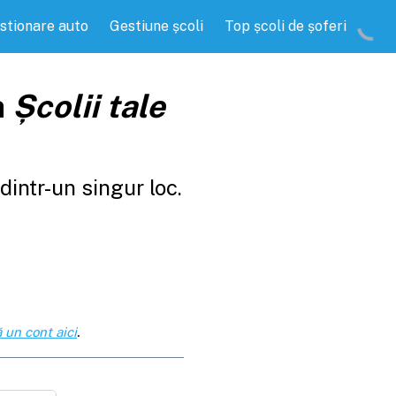
stionare auto
Gestiune școli
Top școli de șoferi
a
Școlii tale
intr-un singur loc.
 un cont aici
.