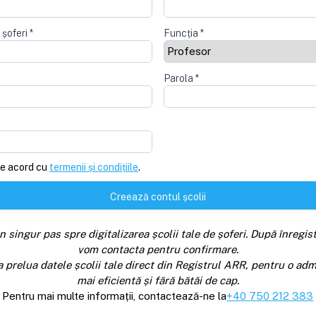
 șoferi
*
Funcția
*
Parola
*
e acord cu
termenii și condițiile
.
Creează contul școlii
n singur pas spre digitalizarea școlii tale de șoferi. După înregist
vom contacta pentru confirmare.
a prelua datele școlii tale direct din Registrul ARR, pentru o adm
mai eficientă și fără bătăi de cap.
Pentru mai multe informații, contactează-ne la
+40 750 212 383