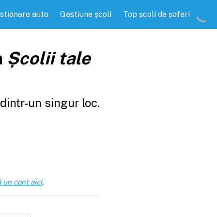
stionare auto
Gestiune școli
Top școli de șoferi
a
Școlii tale
intr-un singur loc.
 un cont aici
.