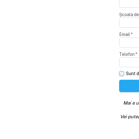
Școala de
Email
*
Telefon
*
Sunt d
Mai e u
Vei pute