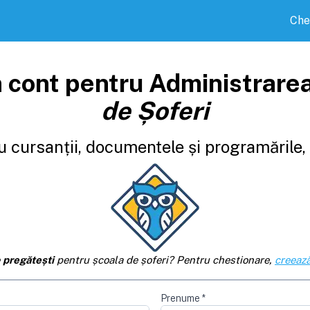
Che
 cont pentru Administrare
de Șoferi
 cursanții, documentele și programările, d
e
pregătești
pentru școala de șoferi? Pentru chestionare,
creează
Prenume
*