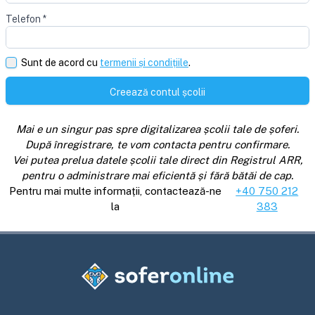
Telefon
*
Sunt de acord cu
termenii și condițiile
.
Creează contul școlii
Mai e un singur pas spre digitalizarea școlii tale de șoferi.
După înregistrare, te vom contacta pentru confirmare.
Vei putea prelua datele școlii tale direct din Registrul ARR,
pentru o administrare mai eficientă și fără bătăi de cap.
Pentru mai multe informații, contactează-ne
+40 750 212
la
383