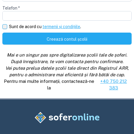
Telefon
*
Sunt de acord cu
termenii și condițiile
.
Creează contul școlii
Mai e un singur pas spre digitalizarea școlii tale de șoferi.
După înregistrare, te vom contacta pentru confirmare.
Vei putea prelua datele școlii tale direct din Registrul ARR,
pentru o administrare mai eficientă și fără bătăi de cap.
Pentru mai multe informații, contactează-ne
+40 750 212
la
383