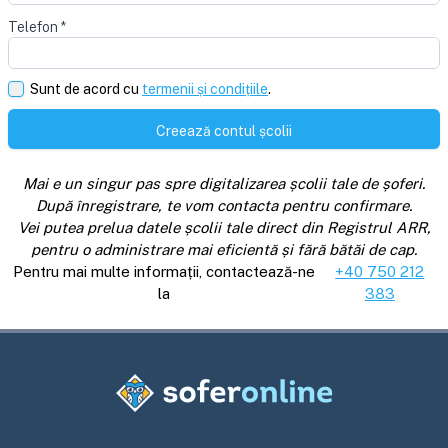
Telefon
*
Sunt de acord cu
termenii și condițiile
.
Creează contul școlii
Mai e un singur pas spre digitalizarea școlii tale de șoferi.
După înregistrare, te vom contacta pentru confirmare.
Vei putea prelua datele școlii tale direct din Registrul ARR,
pentru o administrare mai eficientă și fără bătăi de cap.
Pentru mai multe informații, contactează-ne
+40 750 212
la
383