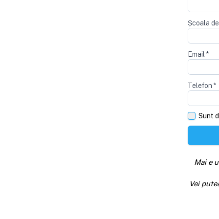
Școala de
Email
*
Telefon
*
Sunt d
Mai e u
Vei pute