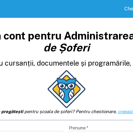
Che
 cont pentru Administrare
de Șoferi
 cursanții, documentele și programările, d
e
pregătești
pentru școala de șoferi? Pentru chestionare,
creează
Prenume
*