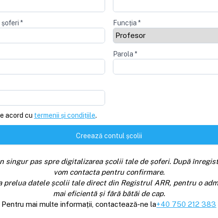
 șoferi
*
Funcția
*
Parola
*
e acord cu
termenii și condițiile
.
Creează contul școlii
n singur pas spre digitalizarea școlii tale de șoferi. După înregist
vom contacta pentru confirmare.
a prelua datele școlii tale direct din Registrul ARR, pentru o adm
mai eficientă și fără bătăi de cap.
Pentru mai multe informații, contactează-ne la
+40 750 212 383