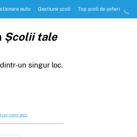
stionare auto
Gestiune școli
Top școli de șoferi
a
Școlii tale
intr-un singur loc.
 un cont aici
.