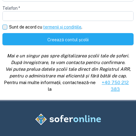
Telefon
*
Sunt de acord cu
termenii și condițiile
.
Creează contul școlii
Mai e un singur pas spre digitalizarea școlii tale de șoferi.
După înregistrare, te vom contacta pentru confirmare.
Vei putea prelua datele școlii tale direct din Registrul ARR,
pentru o administrare mai eficientă și fără bătăi de cap.
Pentru mai multe informații, contactează-ne
+40 750 212
la
383