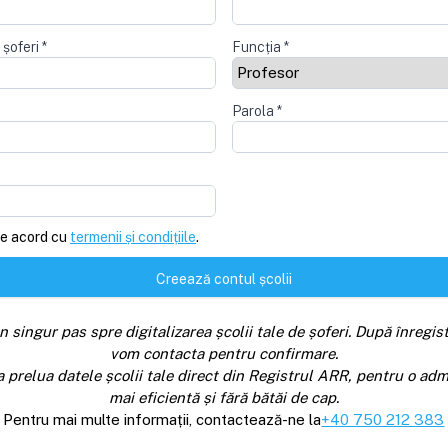
 șoferi
*
Funcția
*
Parola
*
e acord cu
termenii și condițiile
.
Creează contul școlii
n singur pas spre digitalizarea școlii tale de șoferi. După înregist
vom contacta pentru confirmare.
a prelua datele școlii tale direct din Registrul ARR, pentru o adm
mai eficientă și fără bătăi de cap.
Pentru mai multe informații, contactează-ne la
+40 750 212 383