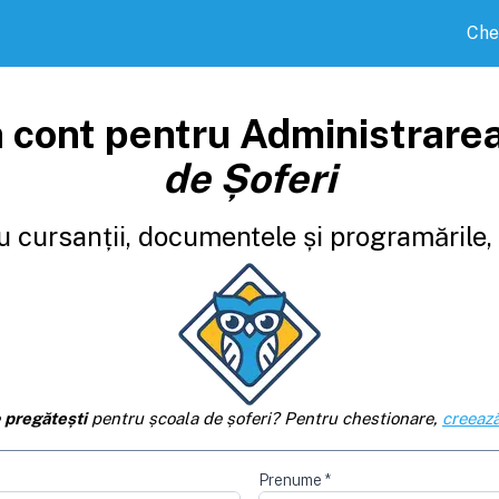
Che
 cont pentru Administrare
de Șoferi
 cursanții, documentele și programările, d
e
pregătești
pentru școala de șoferi? Pentru chestionare,
creează
Prenume
*