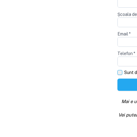
Școala de
Email
*
Telefon
*
Sunt d
Mai e u
Vei pute