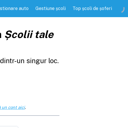
stionare auto
Gestiune școli
Top școli de șoferi
a
Școlii tale
intr-un singur loc.
 un cont aici
.