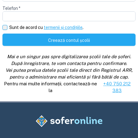
Telefon
*
Sunt de acord cu
termenii și condițiile
.
Creează contul școlii
Mai e un singur pas spre digitalizarea școlii tale de șoferi.
După înregistrare, te vom contacta pentru confirmare.
Vei putea prelua datele școlii tale direct din Registrul ARR,
pentru o administrare mai eficientă și fără bătăi de cap.
Pentru mai multe informații, contactează-ne
+40 750 212
la
383