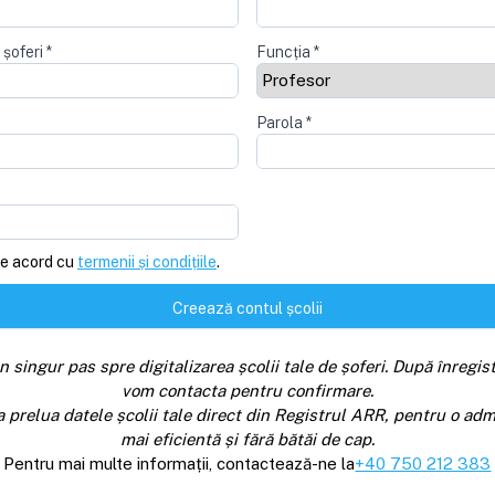
 șoferi
*
Funcția
*
Parola
*
e acord cu
termenii și condițiile
.
Creează contul școlii
n singur pas spre digitalizarea școlii tale de șoferi. După înregist
vom contacta pentru confirmare.
a prelua datele școlii tale direct din Registrul ARR, pentru o adm
mai eficientă și fără bătăi de cap.
Pentru mai multe informații, contactează-ne la
+40 750 212 383