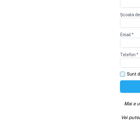
Școala de
Email
*
Telefon
*
Sunt d
Mai e u
Vei pute