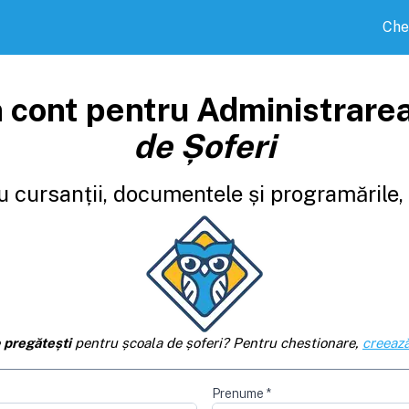
Che
 cont pentru Administrare
de Șoferi
 cursanții, documentele și programările, d
e
pregătești
pentru școala de șoferi? Pentru chestionare,
creează
Prenume
*