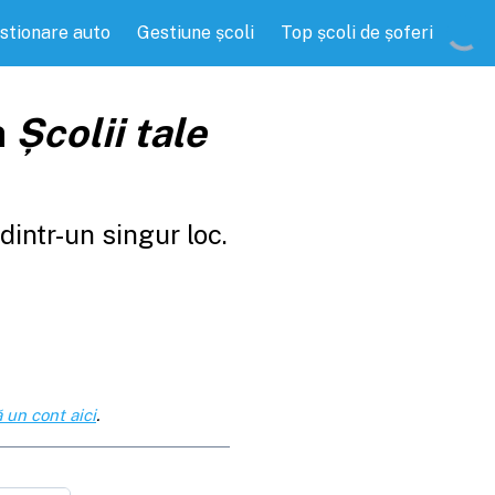
stionare auto
Gestiune școli
Top școli de șoferi
a
Școlii tale
intr-un singur loc.
 un cont aici
.