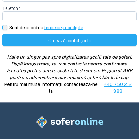
Telefon
*
Sunt de acord cu
termenii și condițiile
.
Creează contul școlii
Mai e un singur pas spre digitalizarea școlii tale de șoferi.
După înregistrare, te vom contacta pentru confirmare.
Vei putea prelua datele școlii tale direct din Registrul ARR,
pentru o administrare mai eficientă și fără bătăi de cap.
Pentru mai multe informații, contactează-ne
+40 750 212
la
383