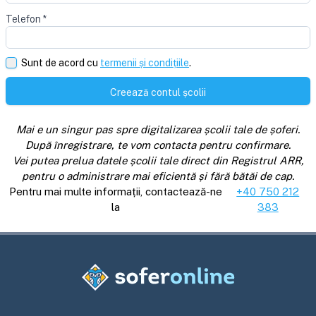
Telefon
*
Sunt de acord cu
termenii și condițiile
.
Creează contul școlii
Mai e un singur pas spre digitalizarea școlii tale de șoferi.
După înregistrare, te vom contacta pentru confirmare.
Vei putea prelua datele școlii tale direct din Registrul ARR,
pentru o administrare mai eficientă și fără bătăi de cap.
Pentru mai multe informații, contactează-ne
+40 750 212
la
383