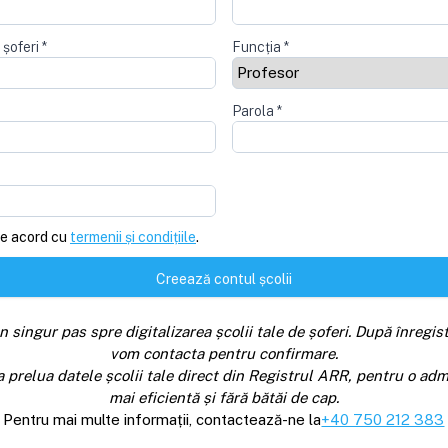
 șoferi
*
Funcția
*
Parola
*
e acord cu
termenii și condițiile
.
Creează contul școlii
n singur pas spre digitalizarea școlii tale de șoferi. După înregist
vom contacta pentru confirmare.
a prelua datele școlii tale direct din Registrul ARR, pentru o adm
mai eficientă și fără bătăi de cap.
Pentru mai multe informații, contactează-ne la
+40 750 212 383