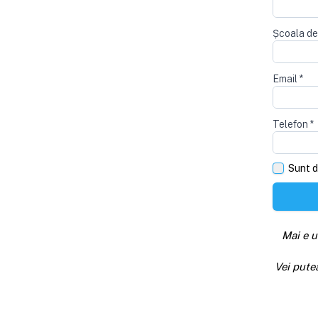
Școala de
Email
*
Telefon
*
Sunt d
Mai e u
Vei pute