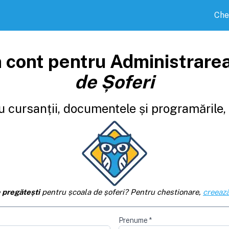
Che
 cont pentru Administrare
de Șoferi
 cursanții, documentele și programările, d
e
pregătești
pentru școala de șoferi? Pentru chestionare,
creează
Prenume
*