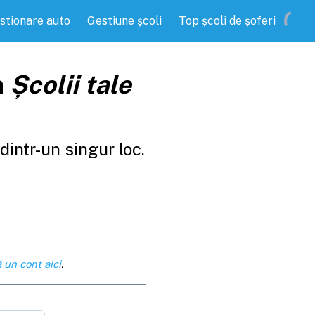
stionare auto
Gestiune școli
Top școli de șoferi
a
Școlii tale
intr-un singur loc.
 un cont aici
.