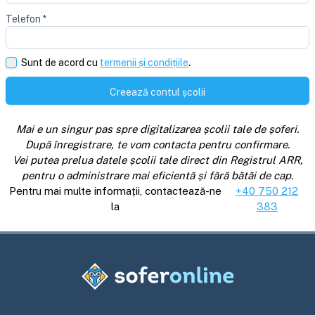
Telefon
*
Sunt de acord cu
termenii și condițiile
.
Creează contul școlii
Mai e un singur pas spre digitalizarea școlii tale de șoferi.
După înregistrare, te vom contacta pentru confirmare.
Vei putea prelua datele școlii tale direct din Registrul ARR,
pentru o administrare mai eficientă și fără bătăi de cap.
Pentru mai multe informații, contactează-ne
+40 750 212
la
383