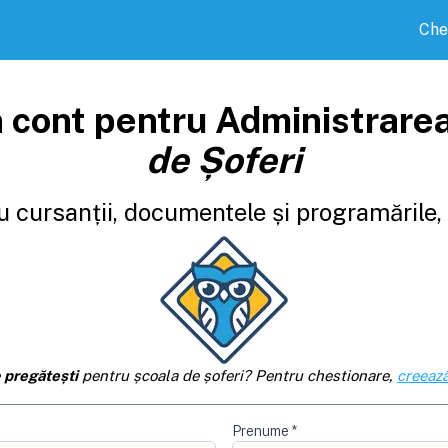
Che
 cont pentru Administrare
de Șoferi
 cursanții, documentele și programările, d
e
pregătești
pentru școala de șoferi? Pentru chestionare,
creează
Prenume
*