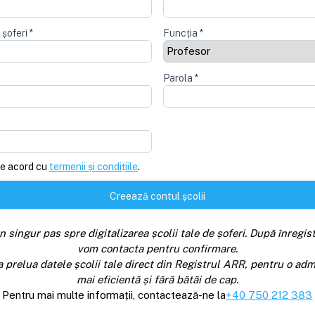
 șoferi
*
Funcția
*
Parola
*
e acord cu
termenii și condițiile
.
Creează contul școlii
n singur pas spre digitalizarea școlii tale de șoferi. După înregist
vom contacta pentru confirmare.
a prelua datele școlii tale direct din Registrul ARR, pentru o adm
mai eficientă și fără bătăi de cap.
Pentru mai multe informații, contactează-ne la
+40 750 212 383