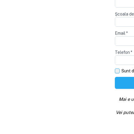
Școala de
Email
*
Telefon
*
Sunt d
Mai e u
Vei pute