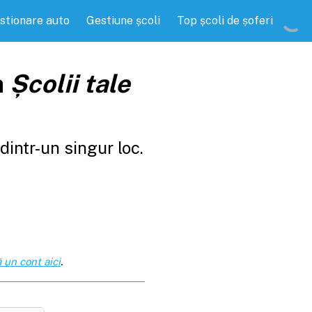
stionare auto
Gestiune școli
Top școli de șoferi
a
Școlii tale
intr-un singur loc.
 un cont aici
.