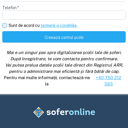
Telefon
*
Sunt de acord cu
termenii și condițiile
.
Creează contul școlii
Mai e un singur pas spre digitalizarea școlii tale de șoferi.
După înregistrare, te vom contacta pentru confirmare.
Vei putea prelua datele școlii tale direct din Registrul ARR,
pentru o administrare mai eficientă și fără bătăi de cap.
Pentru mai multe informații, contactează-ne
+40 750 212
la
383