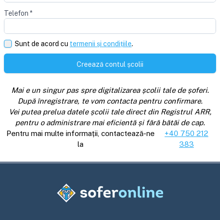
Telefon
*
Sunt de acord cu
termenii și condițiile
.
Creează contul școlii
Mai e un singur pas spre digitalizarea școlii tale de șoferi.
După înregistrare, te vom contacta pentru confirmare.
Vei putea prelua datele școlii tale direct din Registrul ARR,
pentru o administrare mai eficientă și fără bătăi de cap.
Pentru mai multe informații, contactează-ne
+40 750 212
la
383