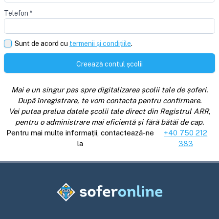
Telefon
*
Sunt de acord cu
termenii și condițiile
.
Creează contul școlii
Mai e un singur pas spre digitalizarea școlii tale de șoferi.
După înregistrare, te vom contacta pentru confirmare.
Vei putea prelua datele școlii tale direct din Registrul ARR,
pentru o administrare mai eficientă și fără bătăi de cap.
Pentru mai multe informații, contactează-ne
+40 750 212
la
383