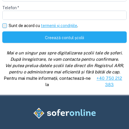
Telefon
*
Sunt de acord cu
termenii și condițiile
.
Creează contul școlii
Mai e un singur pas spre digitalizarea școlii tale de șoferi.
După înregistrare, te vom contacta pentru confirmare.
Vei putea prelua datele școlii tale direct din Registrul ARR,
pentru o administrare mai eficientă și fără bătăi de cap.
Pentru mai multe informații, contactează-ne
+40 750 212
la
383