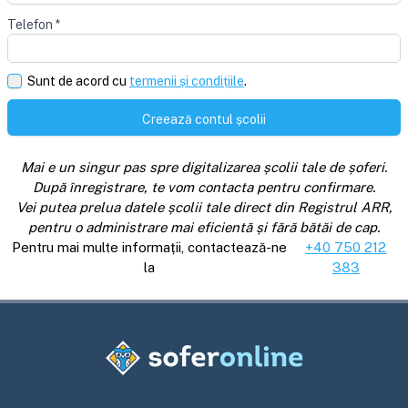
Telefon
*
Sunt de acord cu
termenii și condițiile
.
Creează contul școlii
Mai e un singur pas spre digitalizarea școlii tale de șoferi.
După înregistrare, te vom contacta pentru confirmare.
Vei putea prelua datele școlii tale direct din Registrul ARR,
pentru o administrare mai eficientă și fără bătăi de cap.
Pentru mai multe informații, contactează-ne
+40 750 212
la
383