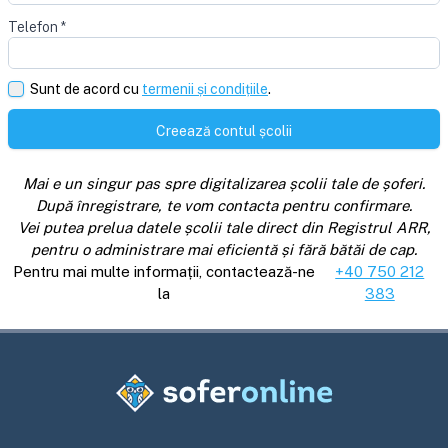
Telefon
*
Sunt de acord cu
termenii și condițiile
.
Creează contul școlii
Mai e un singur pas spre digitalizarea școlii tale de șoferi.
După înregistrare, te vom contacta pentru confirmare.
Vei putea prelua datele școlii tale direct din Registrul ARR,
pentru o administrare mai eficientă și fără bătăi de cap.
Pentru mai multe informații, contactează-ne
+40 750 212
la
383